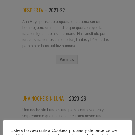
DESPIERTA
– 2021-22
Ana Rayo pensó de pequeña que quería ser un
hombre, pero en realidad lo que quería es que la
tratasen igual que a su hermano. Ha transitado por
terapias, trastornos alimenticios, llantos y búsquedas
para atajar la estupidez humana…
Ver más
UNA NOCHE SIN LUNA
– 2020-26
Una noche sin Luna es una pieza conmovedora y
sorprendente que nos habla de Lorca desde una
sensibilidad del siglo XXI, como si el propio Federico
estuviera hoy aquí entre nosotros…
Este sitio web utiliza Cookies propias y de terceros de