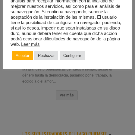
análisis para recopilar información con la finalidad de
mejorar nuestros servicios, así como para el análisis de
Ver más
su navegación. Si continua navegando, supone la
aceptación de la instalación de las mismas. El usuario
tiene la posibilidad de configurar su navegador pudiendo,
si así lo desea, impedir que sean instaladas en su disco
duro, aunque deberá tener en cuenta que dicha acción
podrá ocasionar dificultades de navegación de la página
web.
Leer más
BLAST
– 2022
Aceptar
Rechazar
Configurar
Una invitación a utilizar el teatro como un espacio
desde el que pensar y debatir más allá de las palabras
las grandes problemáticas de nuestro tiempo, desde el
género hasta la democracia, pasando por el trabajo, la
ecología o el amor…
Ver más
LOS SECUESTRADORES DEL LAGO CHIEMSEE
–