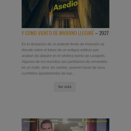
Y COMO VIENTO DE INVIERNO LLEGARÉ
– 2027
En el despacho de un potente fondo de inversión se
discute sobre el futuro de un antiguo edificio que
acaban de adquirir en el céntrico barrio de Lavapiés.
Algunos de los reunidos son partidarios de convertirlo
en un hotel, otros, en cambio, quieren hacer de esos
cuchitriles apartamentos de lujo…
Ver más