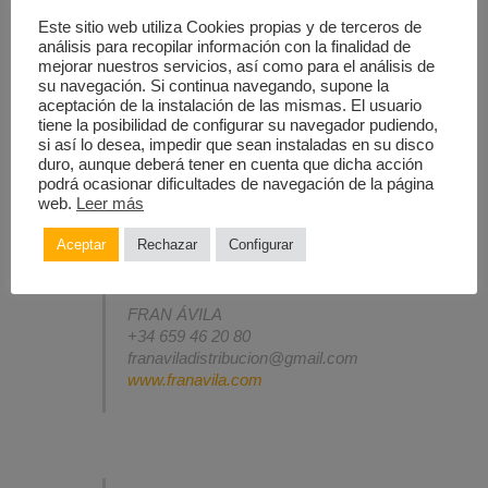
Este sitio web utiliza Cookies propias y de terceros de
análisis para recopilar información con la finalidad de
ELENCO
mejorar nuestros servicios, así como para el análisis de
su navegación. Si continua navegando, supone la
aceptación de la instalación de las mismas. El usuario
EQUIPO ARTÍSTICO Y TÉCNICO
tiene la posibilidad de configurar su navegador pudiendo,
si así lo desea, impedir que sean instaladas en su disco
duro, aunque deberá tener en cuenta que dicha acción
FECHAS
podrá ocasionar dificultades de navegación de la página
web.
Leer más
Aceptar
Rechazar
Configurar
DISTRIBUCIÓN
FRAN ÁVILA
+34 659 46 20 80
franaviladistribucion@gmail.com
www.franavila.com