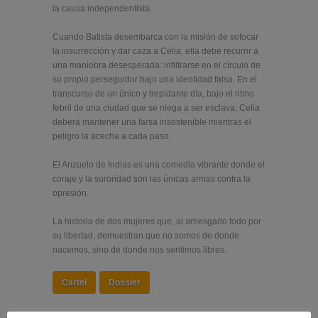
la causa independentista.
Cuando Batista desembarca con la misión de sofocar
la insurrección y dar caza a Celia, ella debe recurrir a
una maniobra desesperada: infiltrarse en el círculo de
su propio perseguidor bajo una identidad falsa. En el
transcurso de un único y trepidante día, bajo el ritmo
febril de una ciudad que se niega a ser esclava, Celia
deberá mantener una farsa insostenible mientras el
peligro la acecha a cada paso.
El Anzuelo de Indias es una comedia vibrante donde el
coraje y la sororidad son las únicas armas contra la
opresión.
La historia de dos mujeres que, al arriesgarlo todo por
su libertad, demuestran que no somos de donde
nacemos, sino de donde nos sentimos libres.
Cartel
Dossier