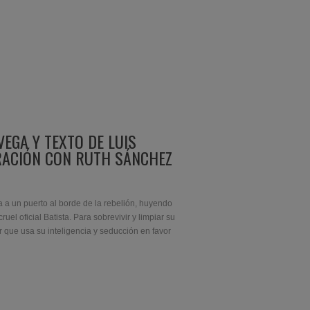
VEGA Y TEXTO DE LUIS
RACIÓN CON RUTH SÁNCHEZ
a a un puerto al borde de la rebelión, huyendo
uel oficial Batista. Para sobrevivir y limpiar su
 que usa su inteligencia y seducción en favor