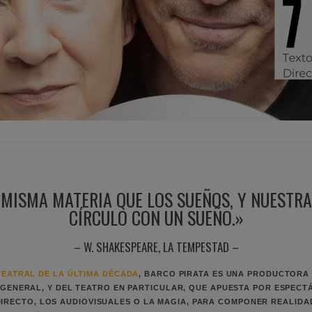
MISMA MATERIA QUE LOS SUEÑOS, Y NUESTRA
CÍRCULO CON UN SUEÑO.»
– W. SHAKESPEARE, LA TEMPESTAD –
EATRAL DE LA ÚLTIMA DÉCADA
,
BARCO PIRATA
ES UNA PRODUCTORA 
GENERAL, Y DEL TEATRO EN PARTICULAR, QUE
APUESTA POR ESPECT
DIRECTO, LOS AUDIOVISUALES O LA MAGIA, PARA COMPONER REALID
AR AL PÚBLICO QUE NUNCA SE LE PERMITE SER UN MERO ESPECTADO