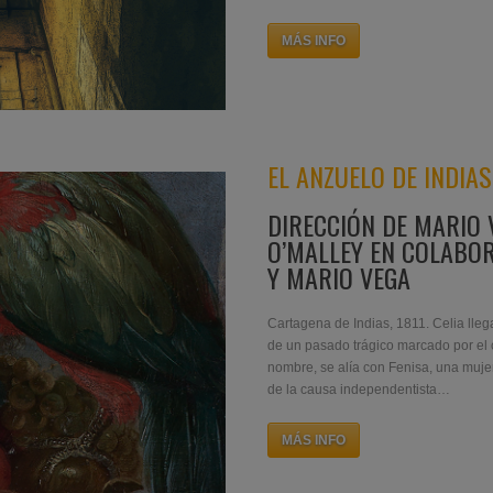
EL ANZUELO DE INDIAS
DIRECCIÓN DE MARIO 
O’MALLEY EN COLABO
Y MARIO VEGA
Cartagena de Indias, 1811. Celia lleg
de un pasado trágico marcado por el cr
nombre, se alía con Fenisa, una mujer
de la causa independentista…
MÁS INFO