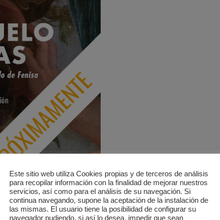
7 MINUTOS
DIRECCIÓN DE SERGIO
DE STEFANO MASSINI
Este sitio web utiliza Cookies propias y de terceros de análisis
para recopilar información con la finalidad de mejorar nuestros
En el vestuario de una fábrica textil,
servicios, así como para el análisis de su navegación. Si
portavoz. Lleva horas reunida con la
continua navegando, supone la aceptación de la instalación de
comprar la fábrica. Cuando finalmente
las mismas. El usuario tiene la posibilidad de configurar su
planta no cerrará y nadie será despe
navegador pudiendo, si así lo desea, impedir que sean