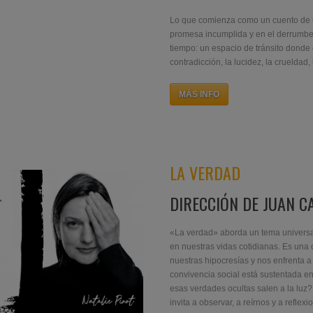
LA VERDAD
DIRECCIÓN DE JUAN C
«La verdad» aborda un tema universal:
en nuestras vidas cotidianas. Es un
nuestras hipocresías y nos enfrenta 
convivencia social está sustentada 
esas verdades ocultas salen a la luz?
invita a observar, a reírnos y a reflexi
MÁS INFO