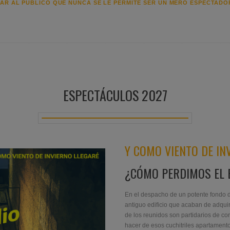
ESPECTÁCULOS 2027
Y COMO VIENTO DE IN
¿CÓMO PERDIMOS EL 
En el despacho de un potente fondo de
antiguo edificio que acaban de adquir
de los reunidos son partidarios de con
hacer de esos cuchitriles apartament
MÁS INFO