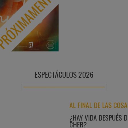
ESPECTÁCULOS 2026
AL FINAL DE LAS COSA
¿HAY VIDA DESPUÉS D
CHER?
Lo que comienza como un cuento de 
promesa incumplida y en el derrumbe
tiempo: un espacio de tránsito donde c
contradicción, la lucidez, la crueldad
MÁS INFO