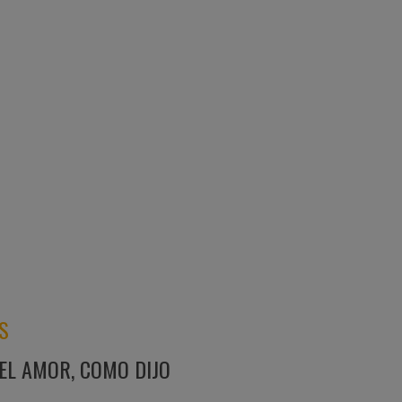
S
EL AMOR, COMO DIJO
una noche de verano se transforma en una
 de una forma de vida que inaugura otro
onviven la duda, la resistencia, la
, la ternura y el amor…