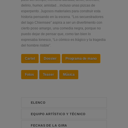
delirio, humor, amistad…incluso unas pizcas de
esperpento. Jugosos materiales para construir esta
historia pensando en la escena. “Los secuestradores
del lago Chiemsee” aspira a ser un divertimento con
cierto poso amargo, una comedia negra, porque no
puedo dejar de pensar que, como tan bien lo
expresaba Ionesco, “Lo cómico es trágico y la tragedia
del hombre risible”.
Cartel
Dossier
Programa de mano
Fotos
Teaser
Música
ELENCO
EQUIPO ARTÍSTICO Y TÉCNICO
FECHAS DE LA GIRA