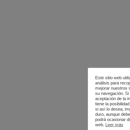
Este sitio web uti
análisis para recop
mejorar nuestros se
su navegación. S
aceptación de la i
tiene la posibilid
si así lo desea, 
duro, aunque deber
podrá ocasionar di
web.
Leer más