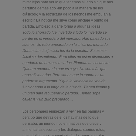
mirar lejos para ver lo que tenemos al lado sin que nos
perturbe demasiado -un poco a la manera de los
clásicos-) y la estructura de los hechos me empujan a
escribir. La noticia me sirve como anclaje y punto de
partida. Empiezo a darle forma a algunas ideas:
Todo lo ahorrado fue invertido y todo lo invertido se
perdió en el vertedero del mercado. Han pateado sus
sueños. Un robo amparado en la crisis del mercado.
Denuncian. La justicia les da la espalda. Su asesor
fiscal se desentiende. Pero ellos no están dispuestos a
quedarse de brazos cruzados. Planean un secuestro.
Quieren recuperar lo que es suyo. No son más que
unos aficionados. Pero saben que la tortura es un
poderoso argumento. Y que la violencia ha venido
funcionando a lo largo de la historia. Tienen tiempo y
un plan para recuperar lo perdido. Tienen sopa
caliente y un zulo preparado…
Los personajes empiezan a vivir en las páginas y
percibo que detrás de ellos hay más de lo que
pensaba, un mundo rico en matices que crece y
alimenta las escenas y los diálogos: sueños rotos,
paso del tiempo, memoria dañada, amor, secretos,