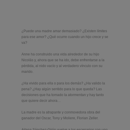
¿Puede una madre amar demasiado? ¿Existen límites
para ese amor? ¿Qué ocurre cuando un hijo crece y se
va?
Anne ha construido una vida alrededor de su hijo
Nicolás y, ahora que se ha ido, debe enfrentarse a la
pérdida, al nido vacío y al verdadero vínculo con su
marido.
¿Ha vivido para ella o para los demás? ¿Ha valido la
pena? ¿Hay algún sentido para lo que queda? Las
decisiones que ha tomado la atormentan y hay tanto
que quiere decir ahora…
La madre es la atrapante y conmovedora obra del
ganador del Oscar, Tony y Moliere, Florian Zeller.
Aitana Sánchez-Gijón vuelve a los escenarios con uno