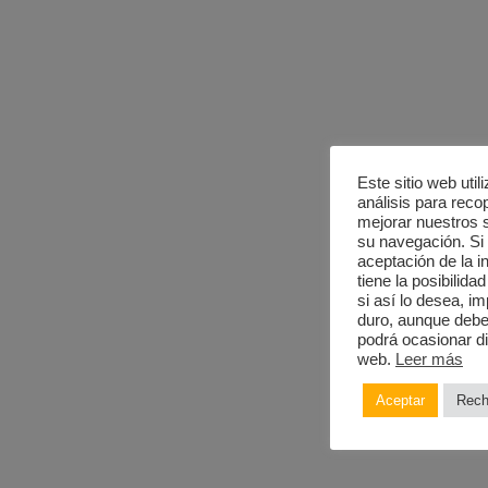
Este sitio web uti
análisis para recop
mejorar nuestros se
su navegación. S
aceptación de la i
tiene la posibilid
si así lo desea, 
duro, aunque deber
podrá ocasionar di
web.
Leer más
Aceptar
Rech