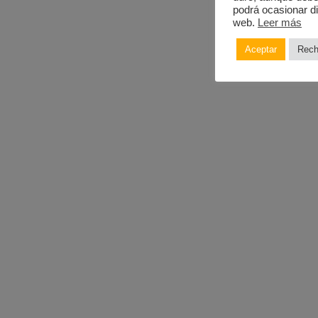
podrá ocasionar di
web.
Leer más
Aceptar
Rech