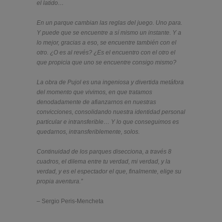
el latido…
En un parque cambian las reglas del juego. Uno para.
Y puede que se encuentre a sí mismo un instante. Y a
lo mejor, gracias a eso, se encuentre también con el
otro. ¿O es al revés? ¿Es el encuentro con el otro el
que propicia que uno se encuentre consigo mismo?
La obra de Pujol es una ingeniosa y divertida metáfora
del momento que vivimos, en que tratamos
denodadamente de afianzarnos en nuestras
convicciones, consolidando nuestra identidad personal
particular e intransferible… Y lo que conseguimos es
quedarnos, intransferiblemente, solos.
Continuidad de los parques disecciona, a través 8
cuadros, el dilema entre tu verdad, mi verdad, y la
verdad, y es el espectador el que, finalmente, elige su
propia aventura.”
– Sergio Peris-Mencheta