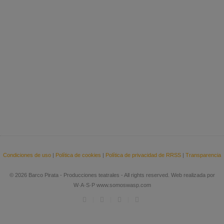
Condiciones de uso
|
Política de cookies
|
Política de privacidad de RRSS
|
Transparencia
© 2026 Barco Pirata - Producciones teatrales - All rights reserved. Web realizada por
W·A·S·P www.somoswasp.com