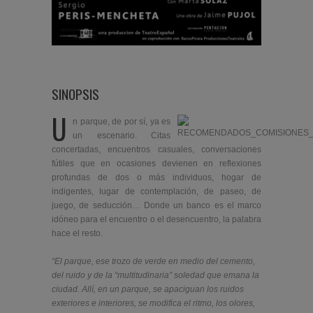
SINOPSIS
U
n parque, de por sí, ya es
un escenario. Citas
concertadas, encuentros casuales, conversaciones
fútiles que en ocasiones devienen en reflexiones
profundas de dos o más individuos, hogar de
indigentes, lugar de contemplación, de paseo, de
juego, de seducción… Donde un banco es el marco
idóneo para el encuentro o el desencuentro, la palabra
hace el resto.
“El parque, ese trozo de verde en medio del cemento,
del ruido y de la “multitudinaria” soledad que emana la
ciudad. Allí, en un parque, se apaciguan los ruidos
exteriores e interiores, se modifica el ritmo, los olores,