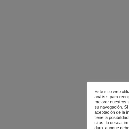
Este sitio web uti
análisis para recop
mejorar nuestros se
su navegación. S
aceptación de la i
tiene la posibilid
si así lo desea, 
duro, aunque deber